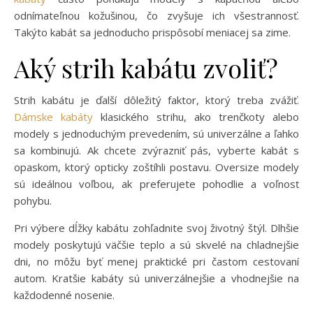
odnímateľnou kožušinou, čo zvyšuje ich všestrannosť.
Takýto kabát sa jednoducho prispôsobí meniacej sa zime.
Aký strih kabátu zvoliť?
Strih kabátu je ďalší dôležitý faktor, ktorý treba zvážiť.
Dámske kabáty
klasického strihu, ako trenčkoty alebo
modely s jednoduchým prevedením, sú univerzálne a ľahko
sa kombinujú. Ak chcete zvýrazniť pás, vyberte kabát s
opaskom, ktorý opticky zoštíhli postavu. Oversize modely
sú ideálnou voľbou, ak preferujete pohodlie a voľnosť
pohybu.
Pri výbere dĺžky kabátu zohľadnite svoj životný štýl. Dlhšie
modely poskytujú väčšie teplo a sú skvelé na chladnejšie
dni, no môžu byť menej praktické pri častom cestovaní
autom. Kratšie kabáty sú univerzálnejšie a vhodnejšie na
každodenné nosenie.