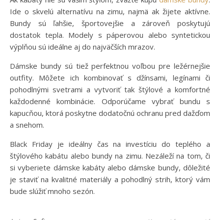
Ide o skvelú alternatívu na zimu, najmä ak žijete aktívne.
Bundy sú ľahšie, športovejšie a zároveň poskytujú
dostatok tepla. Modely s páperovou alebo syntetickou
výplňou sú ideálne aj do najväčších mrazov.
Dámske bundy sú tiež perfektnou voľbou pre ležérnejšie
outfity. Môžete ich kombinovať s džínsami, legínami či
pohodlnými svetrami a vytvoriť tak štýlové a komfortné
každodenné kombinácie. Odporúčame vybrať bundu s
kapucňou, ktorá poskytne dodatočnú ochranu pred dažďom
a snehom.
Black Friday je ideálny čas na investíciu do teplého a
štýlového kabátu alebo bundy na zimu. Nezáleží na tom, či
si vyberiete dámske kabáty alebo dámske bundy, dôležité
je staviť na kvalitné materiály a pohodlný strih, ktorý vám
bude slúžiť mnoho sezón.