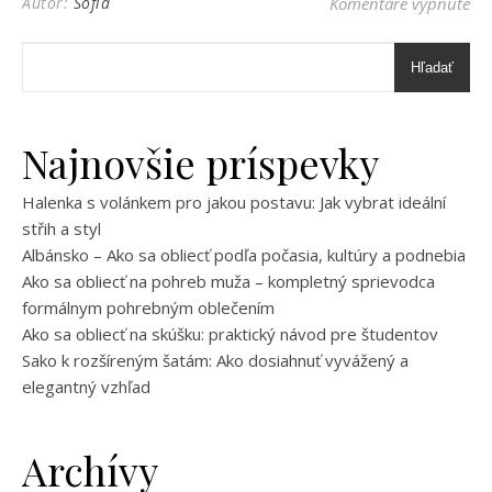
na 
Autor:
Sofia
Komentáre vypnuté
Hľadať
Najnovšie príspevky
Halenka s volánkem pro jakou postavu: Jak vybrat ideální
střih a styl
Albánsko – Ako sa obliecť podľa počasia, kultúry a podnebia
Ako sa obliecť na pohreb muža – kompletný sprievodca
formálnym pohrebným oblečením
Ako sa obliecť na skúšku: praktický návod pre študentov
Sako k rozšíreným šatám: Ako dosiahnuť vyvážený a
elegantný vzhľad
Archívy