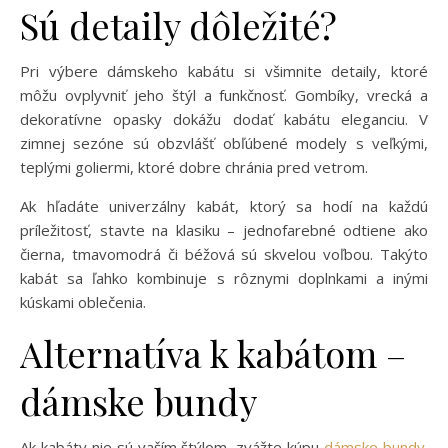
Sú detaily dôležité?
Pri výbere dámskeho kabátu si všimnite detaily, ktoré
môžu ovplyvniť jeho štýl a funkčnosť. Gombíky, vrecká a
dekoratívne opasky dokážu dodať kabátu eleganciu. V
zimnej sezóne sú obzvlášť obľúbené modely s veľkými,
teplými goliermi, ktoré dobre chránia pred vetrom.
Ak hľadáte univerzálny kabát, ktorý sa hodí na každú
príležitosť, stavte na klasiku – jednofarebné odtiene ako
čierna, tmavomodrá či béžová sú skvelou voľbou. Takýto
kabát sa ľahko kombinuje s rôznymi doplnkami a inými
kúskami oblečenia.
Alternatíva k kabátom –
dámske bundy
Ak kabáty nie sú vaším štýlom, zvážte kúpu
dámske bundy
.