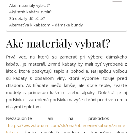
Aké materiály vybrať?
Aký strih kabátu zvoliť?
Sú detaily dôležité?
Alternatíva k kabátom – dámske bundy
Aké materiály vybrať?
Prvá vec, na ktorú sa zamerať pri výbere dámskeho
kabátu, je materiál. Zimné kabáty by mali byť vyrobené z
látok, ktoré poskytujú teplo a pohodlie. Najlepšou voľbou
sú kabáty s obsahom vlny, ktorá výborne izoluje pred
chladom. Ak hľadáte niečo ľahšie, ale stále teplé, zvážte
modely s prímesou kašmíru alebo alpaky. Dôležitá je aj
podšívka – zateplená podšívka navyše chráni pred vetrom a
nízkymi teplotami.
Nezabudnite ani na praktickos –
https://www.tatuum.com/sk/ona/oblecenie/kabaty/zimne-
kabaty
často ponúkajú modely s kapucňou alebo