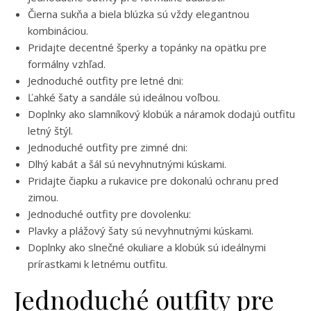
Čierna sukňa a biela blúzka sú vždy elegantnou
kombináciou.
Pridajte decentné šperky a topánky na opätku pre
formálny vzhľad.
Jednoduché outfity pre letné dni:
Ľahké šaty a sandále sú ideálnou voľbou.
Doplnky ako slamníkový klobúk a náramok dodajú outfitu
letný štýl.
Jednoduché outfity pre zimné dni:
Dlhý kabát a šál sú nevyhnutnými kúskami.
Pridajte čiapku a rukavice pre dokonalú ochranu pred
zimou.
Jednoduché outfity pre dovolenku:
Plavky a plážový šaty sú nevyhnutnými kúskami.
Doplnky ako slnečné okuliare a klobúk sú ideálnymi
prírastkami k letnému outfitu.
Jednoduché outfity pre