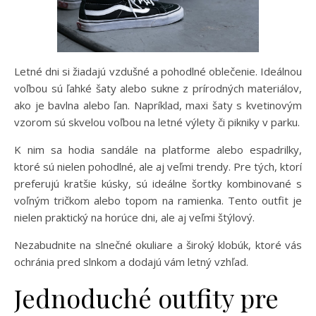
Letné dni si žiadajú vzdušné a pohodlné oblečenie. Ideálnou
voľbou sú ľahké šaty alebo sukne z prírodných materiálov,
ako je bavlna alebo ľan. Napríklad, maxi šaty s kvetinovým
vzorom sú skvelou voľbou na letné výlety či pikniky v parku.
K nim sa hodia sandále na platforme alebo espadrilky,
ktoré sú nielen pohodlné, ale aj veľmi trendy. Pre tých, ktorí
preferujú kratšie kúsky, sú ideálne šortky kombinované s
voľným tričkom alebo topom na ramienka. Tento outfit je
nielen praktický na horúce dni, ale aj veľmi štýlový.
Nezabudnite na slnečné okuliare a široký klobúk, ktoré vás
ochránia pred slnkom a dodajú vám letný vzhľad.
Jednoduché outfity pre