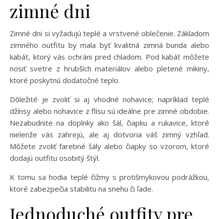
zimné dni
Zimné dni si vyžadujú teplé a vrstvené oblečenie. Základom
zimného outfitu by mala byť kvalitná zimná bunda alebo
kabát, ktorý vás ochráni pred chladom. Pod kabát môžete
nosiť svetre z hrubších materiálov alebo pletené mikiny,
ktoré poskytnú dodatočné teplo.
Dôležité je zvoliť si aj vhodné nohavice; napríklad teplé
džínsy alebo nohavice z flísu sú ideálne pre zimné obdobie.
Nezabudnite na doplnky ako šál, čiapku a rukavice, ktoré
nielenže vás zahrejú, ale aj dotvoria váš zimný vzhľad.
Môžete zvoliť farebné šály alebo čiapky so vzorom, ktoré
dodajú outfitu osobitý štýl.
K tomu sa hodia teplé čižmy s protišmykovou podrážkou,
ktoré zabezpečia stabilitu na snehu či ľade.
Jednoduché outfity pre