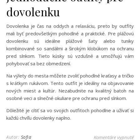
dovolenku
Dovolenka je čas na oddych a relaxáciu, preto by outfity
mali byť predovšetkým pohodlné a praktické. Pre plážovú
dovolenku sú ideálne plážové šaty alebo tuniky
kombinované so sandálmi a širokým klobúkom na ochranu
pred slnkom. Tieto kúsky sú vzdušné a umožňujú vám
pohybovať sa bez obmedzení.
Na výlety do mesta môžete zvoliť pohodlné kraťasy a tričko
s krátkym rukávom. Tento outfit je ideálny na objavovanie
nových miest a kultúr. Nezabudnite na kvalitný batoh na
osobné veci a slnečné okuliare pre ochranu pred slnkom.
Dôležité je cítiť sa vo svojich outfitoch pohodlne a užívať si
každú chvíľu dovolenky naplno.
na 
Autor:
Sofia
Komentáre vypnuté