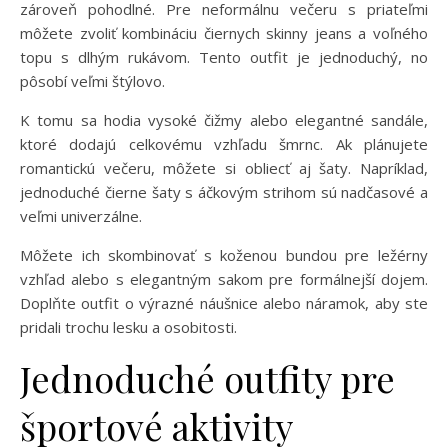
zároveň pohodlné. Pre neformálnu večeru s priateľmi
môžete zvoliť kombináciu čiernych skinny jeans a voľného
topu s dlhým rukávom. Tento outfit je jednoduchý, no
pôsobí veľmi štýlovo.
K tomu sa hodia vysoké čižmy alebo elegantné sandále,
ktoré dodajú celkovému vzhľadu šmrnc. Ak plánujete
romantickú večeru, môžete si obliecť aj šaty. Napríklad,
jednoduché čierne šaty s áčkovým strihom sú nadčasové a
veľmi univerzálne.
Môžete ich skombinovať s koženou bundou pre ležérny
vzhľad alebo s elegantným sakom pre formálnejší dojem.
Doplňte outfit o výrazné náušnice alebo náramok, aby ste
pridali trochu lesku a osobitosti.
Jednoduché outfity pre
športové aktivity