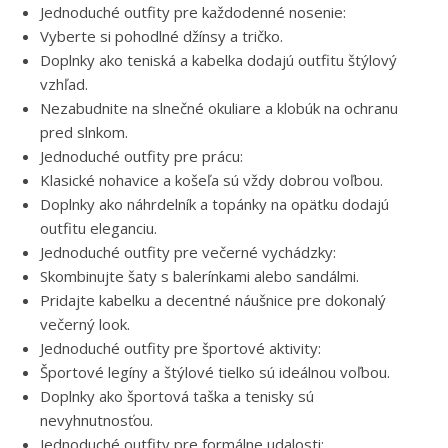
Jednoduché outfity pre každodenné nosenie:
Vyberte si pohodlné džínsy a tričko.
Doplnky ako teniská a kabelka dodajú outfitu štýlový
vzhľad.
Nezabudnite na slnečné okuliare a klobúk na ochranu
pred slnkom.
Jednoduché outfity pre prácu:
Klasické nohavice a košeľa sú vždy dobrou voľbou.
Doplnky ako náhrdelník a topánky na opätku dodajú
outfitu eleganciu.
Jednoduché outfity pre večerné vychádzky:
Skombinujte šaty s balerínkami alebo sandálmi.
Pridajte kabelku a decentné náušnice pre dokonalý
večerný look.
Jednoduché outfity pre športové aktivity:
Športové legíny a štýlové tielko sú ideálnou voľbou.
Doplnky ako športová taška a tenisky sú
nevyhnutnosťou.
Jednoduché outfity pre formálne udalosti: