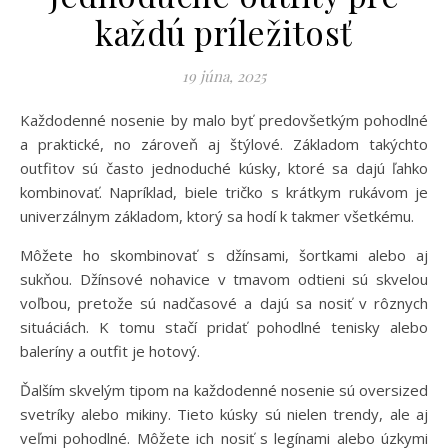
každú príležitosť
19 júna, 2025
Každodenné nosenie by malo byť predovšetkým pohodlné
a praktické, no zároveň aj štýlové. Základom takýchto
outfitov sú často jednoduché kúsky, ktoré sa dajú ľahko
kombinovať. Napríklad, biele tričko s krátkym rukávom je
univerzálnym základom, ktorý sa hodí k takmer všetkému.
Môžete ho skombinovať s džínsami, šortkami alebo aj
sukňou. Džínsové nohavice v tmavom odtieni sú skvelou
voľbou, pretože sú nadčasové a dajú sa nosiť v rôznych
situáciách. K tomu stačí pridať pohodlné tenisky alebo
baleríny a outfit je hotový.
Ďalším skvelým tipom na každodenné nosenie sú oversized
svetríky alebo mikiny. Tieto kúsky sú nielen trendy, ale aj
veľmi pohodlné. Môžete ich nosiť s legínami alebo úzkymi