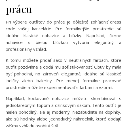
prácu
Pri výbere outfitov do práce je dôležité zohľadniť dress
code vašej kancelárie. Pre formálnejšie prostredie sú
ideálne klasické nohavice a blúzky. Napríklad, čierne
nohavice s bielou blúzkou vytvoria elegantný a
profesionálny vzhľad.
K tomu môžete pridať sako v neutrálnych farbách, ktoré
outfit pozdvihne a dodá mu sofistikovanosť. Obuv by mala
byť pohodlná, no zároveň elegantná; ideálne sú klasické
lodičky alebo baleríny. Pre menej formálne pracovné
prostredie môžete experimentovať s farbami a vzormi.
Napríklad, kockované nohavice môžete skombinovať s
jednofarebným topom a džínsovým sakom. Tento outfit je
nielen pohodlný, ale aj moderný. Nezabudnite na doplnky,
ako sú hodinky alebo jednoduchý náhrdelník, ktoré dodajú
vášmu vzhľadu osobitý štýl.