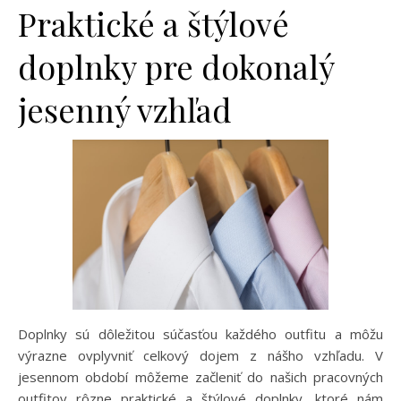
Praktické a štýlové
doplnky pre dokonalý
jesenný vzhľad
Doplnky sú dôležitou súčasťou každého outfitu a môžu
výrazne ovplyvniť celkový dojem z nášho vzhľadu. V
jesennom období môžeme začleniť do našich pracovných
outfitov rôzne praktické a štýlové doplnky, ktoré nám