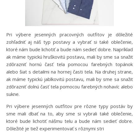
Pri výbere jesenných pracovných outfitov je dôležité
zohľadniť aj náš typ postavy a vybrať si také oblečenie,
ktoré nám bude lichotiť a bude nám sedieť dobre. Napríklad
ak máme typickú hruškovitú postavu, mali by sme sa snažiť
zdôrazniť hornú časť tela pomocou farebných topánok
alebo šiat s detailmi na hornej časti tela. Na druhej strane,
ak máme typickú jablkovitú postavu, mali by sme sa snažiť
zdôrazniť dolnú časť tela pomocou farebných nohavíc alebo
sukne.
Pri výbere jesenných outfitov pre rôzne typy postáv by
sme mali dbať na to, aby sme si vybrali také oblečenie,
ktoré bude lichotiť nášmu telu a bude nám sedieť dobre.
Dôležité je tiež experimentovať s rôznymi stri