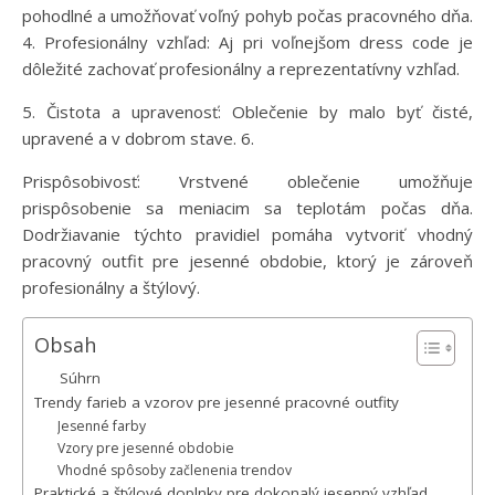
pohodlné a umožňovať voľný pohyb počas pracovného dňa.
4. Profesionálny vzhľad: Aj pri voľnejšom dress code je
dôležité zachovať profesionálny a reprezentatívny vzhľad.
5. Čistota a upravenosť: Oblečenie by malo byť čisté,
upravené a v dobrom stave. 6.
Prispôsobivosť: Vrstvené oblečenie umožňuje
prispôsobenie sa meniacim sa teplotám počas dňa.
Dodržiavanie týchto pravidiel pomáha vytvoriť vhodný
pracovný outfit pre jesenné obdobie, ktorý je zároveň
profesionálny a štýlový.
Obsah
Súhrn
Trendy farieb a vzorov pre jesenné pracovné outfity
Jesenné farby
Vzory pre jesenné obdobie
Vhodné spôsoby začlenenia trendov
Praktické a štýlové doplnky pre dokonalý jesenný vzhľad