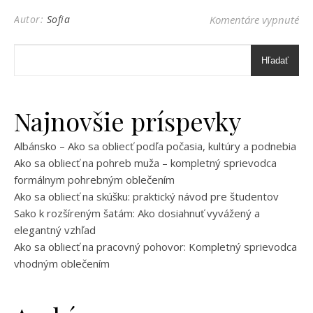
na 
Autor:
Sofia
Komentáre vypnuté
Hľadať
Najnovšie príspevky
Albánsko – Ako sa obliecť podľa počasia, kultúry a podnebia
Ako sa obliecť na pohreb muža – kompletný sprievodca
formálnym pohrebným oblečením
Ako sa obliecť na skúšku: praktický návod pre študentov
Sako k rozšíreným šatám: Ako dosiahnuť vyvážený a
elegantný vzhľad
Ako sa obliecť na pracovný pohovor: Kompletný sprievodca
vhodným oblečením