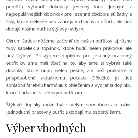
pomôžu vytvoriť dokonalý jesenný look. Jedným z
najpopulárnejších doplnkov pre jesenné obdobie sú šatky a
šály, ktoré nielenže nás zahrejú v chladných dňoch, ale tiež
dodajú nášmu outfitu štýlový nádych.
Okrem šatiek môžeme začleniť do našich outfitov aj rôzne
typy kabeliek a topánok, ktoré budú nielen praktické, ale
tiež štýlové. Pri výbere doplnkov pre jesenný pracovný
outfit by sme mali dbať na to, aby sme si vybrali také
doplnky, ktoré budú nielen pekné, ale tiež praktické a
prispôsobené aktuálnemu počasiu. Dôležité je tiež
zohľadniť farebnú harmóniu s oblečením a vybrať si doplnky,
ktoré budú ladí s celkovým outfitom.
Štýlové doplnky môžu byť skvelým spôsobom ako oživiť
jednoduchý pracovný outfit a dodajú mu osobitý šarm.
Výber vhodných