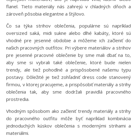
flanel. Tieto materiály nás zahrejú v chladných dňoch a
zároveň pôsobia elegantne a štýlovo.
Čo sa týka strihov oblečenia, populárne sú napríklad
oversized saká, midi sukne alebo dlhé kabáty, ktoré sú
vhodné pre jesenné obdobie a môžeme ich začleniť do
našich pracovných outfitov. Pri výbere materiálov a strihov
pre jesenné pracovné oblečenie by sme mali dbať na to,
aby sme si vybrali také oblečenie, ktoré bude nielen
trendy, ale tiež pohodlné a prispôsobené našemu typu
postavy. Dôležité je tiež zohľadniť dress code stanovený
firmou, v ktorej pracujeme, a prispôsobiť materiály a strihy
oblečenia tak, aby sme dodržali pravidlá pracovného
prostredia.
Vhodným spôsobom ako začleniť trendy materiály a strihy
do pracovného outfitu môže byť napríklad kombinácia
jednoduchých kúskov oblečenia s modernými strihami a
materiálmi.