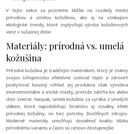
V tejto sekcii sa pozrieme bližšie na rozdiely medzi
prírodnou a umelou kožušinou, ako aj na vznikajúce
ekologické trendy, ktoré ovplyvňujú výrobu kožušinových
viest v súčasnej dobe.
Materiály: prírodná vs. umelá
kožušina
Prírodná kožušina je tradičným materiálom, ktorý je známy
svojou schopnosťou efektívne izolovať teplo a zároveň
poskytovať luxusný vzhľad. Jej produkcia však vyvoláva
environmentálne a etické otázky, pretože zahŕňa lov alebo
chov zvierat. Naopak, umelá kožušina sa vyrába z umelých
vlákien, ktoré napodobňujú štruktúru aj vizuálny efekt
prírodnej kožušiny, no bez potreby živočíšnych zdrojov.
Moderné materiály umožňujú dosiahnuť kvalitu blízku
prírodnému variantu a často sú cenovo dostupnejšie.