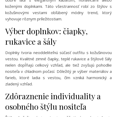
koženými doplnkami. Táto všestrannosť robí zo štýlov s
kožušinovými vestami obľúbený módny trend, ktorý
vyhovuje rôznym príležitostiam.
Výber doplnkov: čiapky,
rukavice a šály
Doplnky tvoria neoddeliteľnú súčasť outfitu s kožušinovou
vestou. Kvalitné zimné čiapky, teplé rukavice a štýlové šály
nielen dopĺňajú celkový vzhľad, ale tiež zvyšujú pohodlie
nositeľa v chladnom počasí. Dôležitý je výber materiálov a
farieb, ktoré ladia s vestou, čím vzniká harmonický a
zladený vzhľad.
Zdôraznenie individuality a
osobného štýlu nositeľa