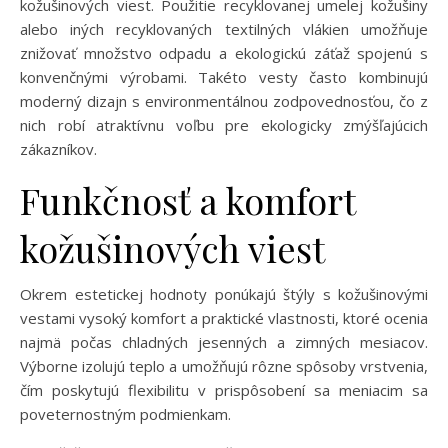
kožušinových viest. Použitie recyklovanej umelej kožušiny
alebo iných recyklovaných textilných vlákien umožňuje
znižovať množstvo odpadu a ekologickú záťaž spojenú s
konvenčnými výrobami. Takéto vesty často kombinujú
moderný dizajn s environmentálnou zodpovednosťou, čo z
nich robí atraktívnu voľbu pre ekologicky zmýšľajúcich
zákazníkov.
Funkčnosť a komfort
kožušinových viest
Okrem estetickej hodnoty ponúkajú štýly s kožušinovými
vestami vysoký komfort a praktické vlastnosti, ktoré ocenia
najmä počas chladných jesenných a zimných mesiacov.
Výborne izolujú teplo a umožňujú rôzne spôsoby vrstvenia,
čím poskytujú flexibilitu v prispôsobení sa meniacim sa
poveternostným podmienkam.