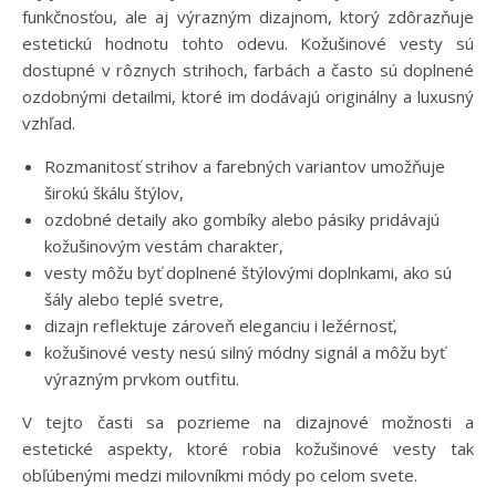
funkčnosťou, ale aj výrazným dizajnom, ktorý zdôrazňuje
estetickú hodnotu tohto odevu. Kožušinové vesty sú
dostupné v rôznych strihoch, farbách a často sú doplnené
ozdobnými detailmi, ktoré im dodávajú originálny a luxusný
vzhľad.
Rozmanitosť strihov a farebných variantov umožňuje
širokú škálu štýlov,
ozdobné detaily ako gombíky alebo pásiky pridávajú
kožušinovým vestám charakter,
vesty môžu byť doplnené štýlovými doplnkami, ako sú
šály alebo teplé svetre,
dizajn reflektuje zároveň eleganciu i ležérnosť,
kožušinové vesty nesú silný módny signál a môžu byť
výrazným prvkom outfitu.
V tejto časti sa pozrieme na dizajnové možnosti a
estetické aspekty, ktoré robia kožušinové vesty tak
obľúbenými medzi milovníkmi módy po celom svete.