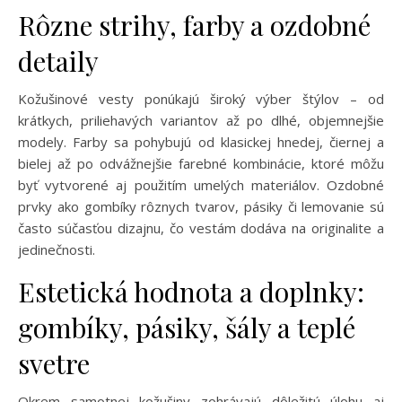
Rôzne strihy, farby a ozdobné
detaily
Kožušinové vesty ponúkajú široký výber štýlov – od
krátkych, priliehavých variantov až po dlhé, objemnejšie
modely. Farby sa pohybujú od klasickej hnedej, čiernej a
bielej až po odvážnejšie farebné kombinácie, ktoré môžu
byť vytvorené aj použitím umelých materiálov. Ozdobné
prvky ako gombíky rôznych tvarov, pásiky či lemovanie sú
často súčasťou dizajnu, čo vestám dodáva na originalite a
jedinečnosti.
Estetická hodnota a doplnky:
gombíky, pásiky, šály a teplé
svetre
Okrem samotnej kožušiny zohrávajú dôležitú úlohu aj