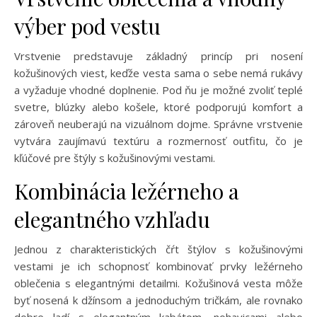
výber pod vestu
Vrstvenie predstavuje základný princíp pri nosení
kožušinových viest, keďže vesta sama o sebe nemá rukávy
a vyžaduje vhodné doplnenie. Pod ňu je možné zvoliť teplé
svetre, blúzky alebo košele, ktoré podporujú komfort a
zároveň neuberajú na vizuálnom dojme. Správne vrstvenie
vytvára zaujímavú textúru a rozmernosť outfitu, čo je
kľúčové pre štýly s kožušinovými vestami.
Kombinácia ležérneho a
elegantného vzhľadu
Jednou z charakteristických čŕt štýlov s kožušinovými
vestami je ich schopnosť kombinovať prvky ležérneho
oblečenia s elegantnými detailmi. Kožušinová vesta môže
byť nosená k džínsom a jednoduchým tričkám, ale rovnako
dobre ladí s elegantným kabátom, nohavicami alebo