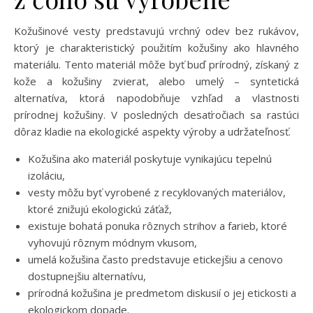
Kožušinové vesty predstavujú vrchný odev bez rukávov,
ktorý je charakteristický použitím kožušiny ako hlavného
materiálu. Tento materiál môže byť buď prírodný, získaný z
kože a kožušiny zvierat, alebo umelý – syntetická
alternatíva, ktorá napodobňuje vzhľad a vlastnosti
prírodnej kožušiny. V posledných desaťročiach sa rastúci
dôraz kladie na ekologické aspekty výroby a udržateľnosť.
Kožušina ako materiál poskytuje vynikajúcu tepelnú
izoláciu,
vesty môžu byť vyrobené z recyklovaných materiálov,
ktoré znižujú ekologickú záťaž,
existuje bohatá ponuka rôznych strihov a farieb, ktoré
vyhovujú rôznym módnym vkusom,
umelá kožušina často predstavuje etickejšiu a cenovo
dostupnejšiu alternatívu,
prírodná kožušina je predmetom diskusií o jej etickosti a
ekologickom dopade.