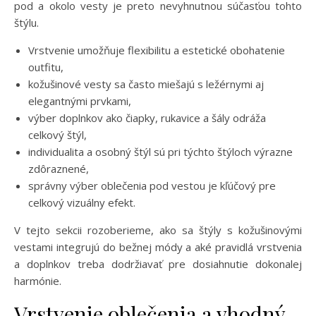
pod a okolo vesty je preto nevyhnutnou súčasťou tohto
štýlu.
Vrstvenie umožňuje flexibilitu a estetické obohatenie
outfitu,
kožušinové vesty sa často miešajú s ležérnymi aj
elegantnými prvkami,
výber doplnkov ako čiapky, rukavice a šály odráža
celkový štýl,
individualita a osobný štýl sú pri týchto štýloch výrazne
zdôraznené,
správny výber oblečenia pod vestou je kľúčový pre
celkový vizuálny efekt.
V tejto sekcii rozoberieme, ako sa štýly s kožušinovými
vestami integrujú do bežnej módy a aké pravidlá vrstvenia
a doplnkov treba dodržiavať pre dosiahnutie dokonalej
harmónie.
Vrstvenie oblečenia a vhodný