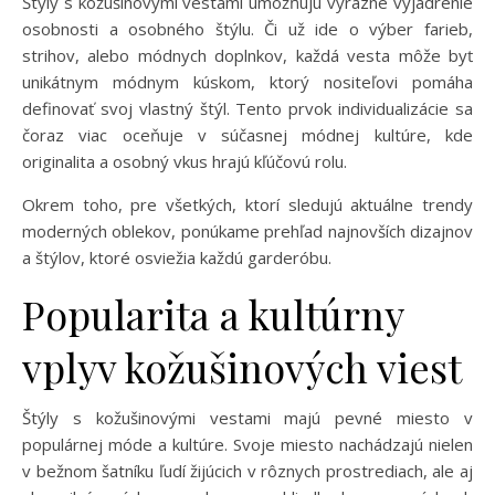
Štýly s kožušinovými vestami umožňujú výrazné vyjadrenie
osobnosti a osobného štýlu. Či už ide o výber farieb,
strihov, alebo módnych doplnkov, každá vesta môže byť
unikátnym módnym kúskom, ktorý nositeľovi pomáha
definovať svoj vlastný štýl. Tento prvok individualizácie sa
čoraz viac oceňuje v súčasnej módnej kultúre, kde
originalita a osobný vkus hrajú kľúčovú rolu.
Okrem toho, pre všetkých, ktorí sledujú aktuálne trendy
moderných oblekov, ponúkame prehľad najnovších dizajnov
a štýlov, ktoré osviežia každú garderóbu.
Popularita a kultúrny
vplyv kožušinových viest
Štýly s kožušinovými vestami majú pevné miesto v
populárnej móde a kultúre. Svoje miesto nachádzajú nielen
v bežnom šatníku ľudí žijúcich v rôznych prostrediach, ale aj