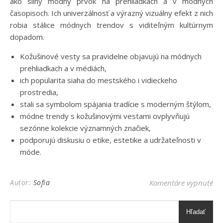
ako silný módny prvok na prehliadkach a v módnych
časopisoch. Ich univerzálnosť a výrazný vizuálny efekt z nich
robia stálice módnych trendov s viditeľným kultúrnym
dopadom.
Kožušinové vesty sa pravidelne objavujú na módnych
prehliadkach a v médiách,
ich popularita siaha do mestského i vidieckeho
prostredia,
stali sa symbolom spájania tradície s moderným štýlom,
módne trendy s kožušinovými vestami ovplyvňujú
sezónne kolekcie významných značiek,
podporujú diskusiu o etike, estetike a udržateľnosti v
móde.
na 
Autor:
Sofia
Komentáre vypnuté
Hľadať