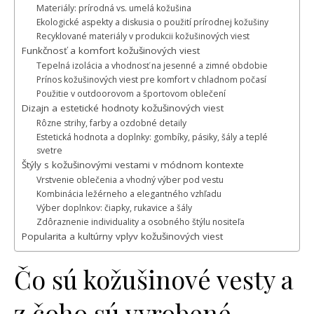
Materiály: prírodná vs. umelá kožušina
Ekologické aspekty a diskusia o použití prírodnej kožušiny
Recyklované materiály v produkcii kožušinových viest
Funkčnosť a komfort kožušinových viest
Tepelná izolácia a vhodnosť na jesenné a zimné obdobie
Prínos kožušinových viest pre komfort v chladnom počasí
Použitie v outdoorovom a športovom oblečení
Dizajn a estetické hodnoty kožušinových viest
Rôzne strihy, farby a ozdobné detaily
Estetická hodnota a doplnky: gombíky, pásiky, šály a teplé
svetre
Štýly s kožušinovými vestami v módnom kontexte
Vrstvenie oblečenia a vhodný výber pod vestu
Kombinácia ležérneho a elegantného vzhľadu
Výber doplnkov: čiapky, rukavice a šály
Zdôraznenie individuality a osobného štýlu nositeľa
Popularita a kultúrny vplyv kožušinových viest
Čo sú kožušinové vesty a
z čoho sú vyrobené