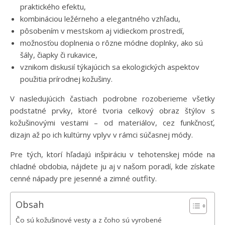
praktického efektu,
kombináciou ležérneho a elegantného vzhľadu,
pôsobením v mestskom aj vidieckom prostredí,
možnosťou doplnenia o rôzne módne doplnky, ako sú
šály, čiapky či rukavice,
vznikom diskusií týkajúcich sa ekologických aspektov
použitia prírodnej kožušiny.
V nasledujúcich častiach podrobne rozoberieme všetky
podstatné prvky, ktoré tvoria celkový obraz štýlov s
kožušinovými vestami – od materiálov, cez funkčnosť,
dizajn až po ich kultúrny vplyv v rámci súčasnej módy.
Pre tých, ktorí hľadajú inšpiráciu v tehotenskej móde na
chladné obdobia, nájdete ju aj v našom poradí, kde získate
cenné nápady pre jesenné a zimné outfity.
Obsah
Čo sú kožušinové vesty a z čoho sú vyrobené