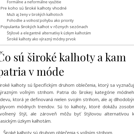
Formálne a neformálne využitie
Pre koho sú široké kalhoty vhodné
Muži aj ženy v širokých kalhotoch
Pohodlie a voľnosť pohybu ako priority
Popularita širokých kalhot v rôznych sezónach
Štýlové a elegantné alternatívy k úzkym kalhotám
Široké kalhoty ako výrazný módny prvok
Čo sú široké kalhoty a kam
patria v móde
iroké kalhoty sú špecifickým druhom oblečenia, ktorý sa vyznaču
ýrazným voľným strihom. Patria do širokej kategórie módne
devu, ktorá je definovaná nielen svojím strihom, ale aj dlhodob
plyvom módnych trendov. Sú to kalhoty, ktoré dokážu zosobn
voľnený štýl, ale zároveň môžu byť štýlovou alternatívou 
lasickým úzkym kalhotám.
Široké kalhoty sú druhom oblečenia s voľným strihom.