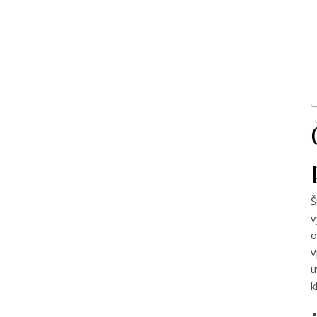
Š
v
o
v
u
k