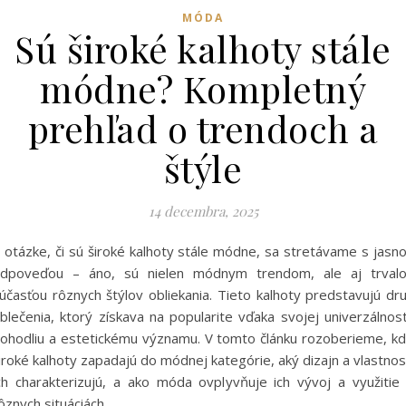
MÓDA
Sú široké kalhoty stále
módne? Kompletný
prehľad o trendoch a
štýle
14 decembra, 2025
 otázke, či sú široké kalhoty stále módne, sa stretávame s jasn
dpoveďou – áno, sú nielen módnym trendom, ale aj trval
účasťou rôznych štýlov obliekania. Tieto kalhoty predstavujú dr
blečenia, ktorý získava na popularite vďaka svojej univerzálnost
ohodliu a estetickému významu. V tomto článku rozoberieme, k
iroké kalhoty zapadajú do módnej kategórie, aký dizajn a vlastnos
ch charakterizujú, a ako móda ovplyvňuje ich vývoj a využitie
ôznych situáciách.