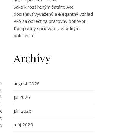
Sako k rozšíreným šatám: Ako
dosiahnuť vyvážený a elegantný vzhľad
Ako sa obliecť na pracovný pohovor:
Kompletný sprievodca vhodným
oblečením
Archívy
ou
august 2026
ou
uh
júl 2026
i,
jún 2026
de
ti
máj 2026
 v