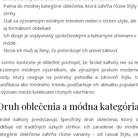
Patria do módnej kategórie oblečenia, ktorá zahŕňa rôzne štýly
strihy.
Stali sa významným módnym trendom nielen v street style, ale
aj formálnom obliekaní.
Ich dizajn je ovplyvnený spoločenskými a kultúrnymi zmenami v
móde.
Nosia ich muži aj ženy, čo potvrdzuje ich univerzálnosť.
 tomto kontexte je dôležité pochopiť, že široké kalhoty nie sú l
ezónnym módnym výstrelkom, ale výrazným prvkom modern
ódy, ktorý reaguje na potreby pohodlia a zároveň štýlu. I
lasifikácia ako módneho trendu podčiarkuje ich aktuálnu populari
 význam medzi kolekciami rôznych návrhárov.
Druh oblečenia a módna kategóri
iroké kalhoty predstavujú špecifický druh oblečenia, ktorý 
dlišuje od tradičných úzkych strihov. Ich zaradenie do módn
ategórie oblečenia zahŕňa rôzne varianty – od casual štýlu, c