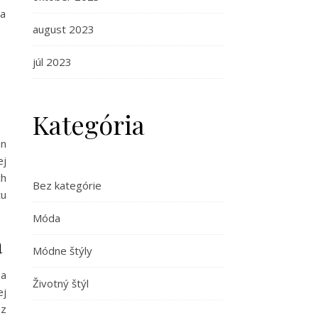
 a
august 2023
júl 2023
Kategória
en
ej
ch
Bez kategórie
tu
Móda
a
Módne štýly
sa
Životný štýl
ej
ez