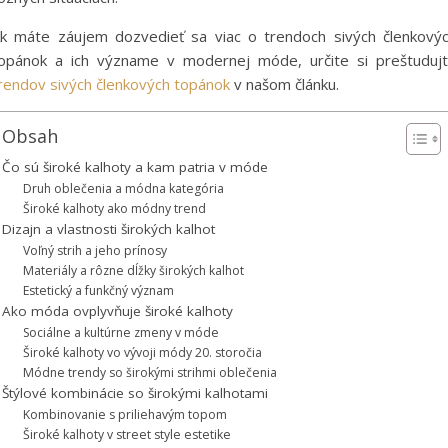
k máte záujem dozvedieť sa viac o trendoch sivých členkový
opánok a ich význame v modernej móde, určite si preštuduj
rendov sivých členkových topánok
v našom článku.
Obsah
Čo sú široké kalhoty a kam patria v móde
Druh oblečenia a módna kategória
Široké kalhoty ako módny trend
Dizajn a vlastnosti širokých kalhot
Voľný strih a jeho prínosy
Materiály a rôzne dĺžky širokých kalhot
Estetický a funkčný význam
Ako móda ovplyvňuje široké kalhoty
Sociálne a kultúrne zmeny v móde
Široké kalhoty vo vývoji módy 20. storočia
Módne trendy so širokými strihmi oblečenia
Štýlové kombinácie so širokými kalhotami
Kombinovanie s priliehavým topom
Široké kalhoty v street style estetike