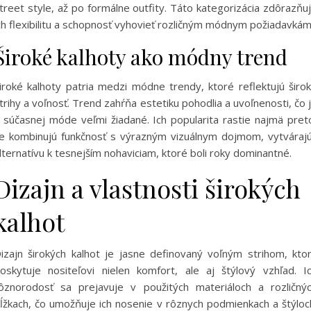
treet style, až po formálne outfity. Táto kategorizácia zdôrazňu
ch flexibilitu a schopnosť vyhovieť rozličným módnym požiadavkám
Široké kalhoty ako módny trend
iroké kalhoty patria medzi módne trendy, ktoré reflektujú širo
trihy a voľnosť. Trend zahŕňa estetiku pohodlia a uvoľnenosti, čo 
 súčasnej móde veľmi žiadané. Ich popularita rastie najmä pret
e kombinujú funkčnosť s výrazným vizuálnym dojmom, vytváraj
lternatívu k tesnejším nohaviciam, ktoré boli roky dominantné.
Dizajn a vlastnosti širokých
kalhot
izajn širokých kalhot je jasne definovaný voľným strihom, kto
oskytuje nositeľovi nielen komfort, ale aj štýlový vzhľad. I
ôznorodosť sa prejavuje v použitých materiáloch a rozličný
ĺžkach, čo umožňuje ich nosenie v rôznych podmienkach a štýloc