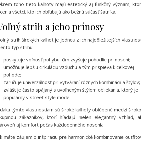
krem toho tieto kalhoty majú estetický aj funkčný význam, kto
cenia všetci, kto ich obľubujú ako bežnú súčasť šatníka.
Voľný strih a jeho prínosy
oľný strih širokých kalhot je jednou z ich najdôležitejších vlastnost
ento typ strihu:
poskytuje voľnosť pohybu, čím zvyšuje pohodlie pri nosení;
umožňuje lepšiu cirkuláciu vzduchu a tým prispieva k celkovej
pohode;
zaručuje univerzálnosť pri vytváraní rôznych kombinácií a štýlov;
zvlášť je často spájaný s uvoľneným štýlom obliekania, ktorý je
populárny v street style móde.
ďaka týmto vlastnostiam sú široké kalhoty obľúbené medzi širok
kupinou zákazníkov, ktorí hľadajú nielen elegantný vzhľad, a
ároveň aj komfort počas každodenného nosenia.
k máte záujem o inšpiráciu pre harmonické kombinovanie outfito