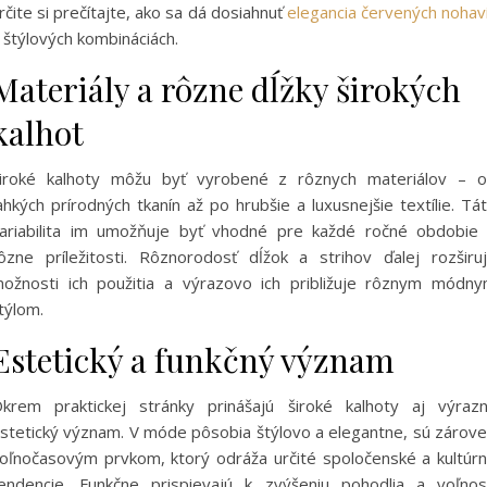
rčite si prečítajte, ako sa dá dosiahnuť
elegancia červených nohav
 štýlových kombináciách.
Materiály a rôzne dĺžky širokých
kalhot
iroké kalhoty môžu byť vyrobené z rôznych materiálov – 
ahkých prírodných tkanín až po hrubšie a luxusnejšie textílie. Tá
ariabilita im umožňuje byť vhodné pre každé ročné obdobie
ôzne príležitosti. Rôznorodosť dĺžok a strihov ďalej rozširu
ožnosti ich použitia a výrazovo ich približuje rôznym módn
týlom.
Estetický a funkčný význam
krem praktickej stránky prinášajú široké kalhoty aj výraz
stetický význam. V móde pôsobia štýlovo a elegantne, sú zárov
oľnočasovým prvkom, ktorý odráža určité spoločenské a kultúr
endencie. Funkčne prispievajú k zvýšeniu pohodlia a voľnos