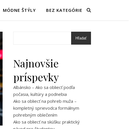
MÓDNE ŠTÝLY
BEZ KATEGÓRIE
Hľadať
Najnovšie
príspevky
Albánsko – Ako sa obliecť podľa
počasia, kultúry a podnebia
Ako sa obliecť na pohreb muža –
kompletný sprievodca formálnym
pohrebným oblečením
Ako sa obliecť na skúšku: praktický
návod pre študentov