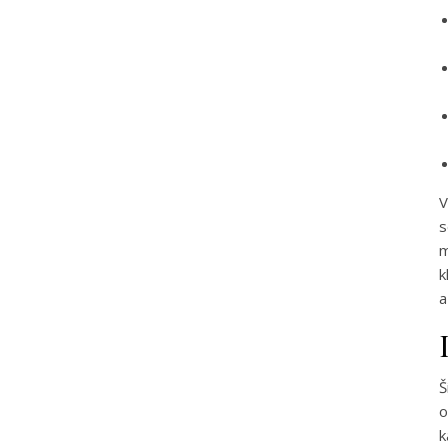
V
s
m
k
a
Š
o
k