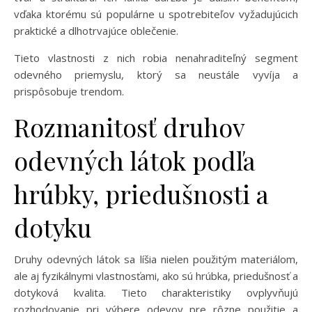
vďaka ktorému sú populárne u spotrebiteľov vyžadujúcich
praktické a dlhotrvajúce oblečenie.
Tieto vlastnosti z nich robia nenahraditeľný segment
odevného priemyslu, ktorý sa neustále vyvíja a
prispôsobuje trendom.
Rozmanitosť druhov
odevných látok podľa
hrúbky, priedušnosti a
dotyku
Druhy odevných látok sa líšia nielen použitým materiálom,
ale aj fyzikálnymi vlastnosťami, ako sú hrúbka, priedušnosť a
dotyková kvalita. Tieto charakteristiky ovplyvňujú
rozhodovanie pri výbere odevov pre rôzne použitie a