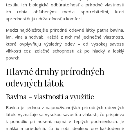
textilu. Ich biologická odbúrateľnosť a prírodné vlastnosti
ich robia obľúbenými medzi spotrebiteľmi, ktorí
uprednostňujú udržateľnosť a komfort.
Medzi najdôležitejšie prírodné odevné látky patria bavlna,
ľan, vlna a hodváb. Každá z nich má jedinečné vlastnosti,
ktoré ovplyvňujú výsledný odev – od vysokej savosti
vlhkosti cez izolačné schopnosti až po hladký a lesklý
povrch.
Hlavné druhy prírodných
odevných látok
Bavlna – vlastnosti a využitie
Bavlna je jednou z najpoužívanejších prírodných odevných
látok. Vyznačuje sa vysokou savosťou vlhkosti, čo prispieva
k pohodliu pri nosení, najmä v teplých podmienkach. Je
mäkká a priedušná, čo ju robí ideálnou pre každodenné