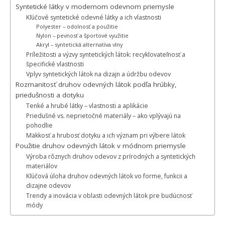
Syntetické látky v modernom odevnom priemysle
Kľúčové syntetické odevné látky a ich vlastnosti
Polyester – odolnosť a použitie
Nylon – pevnosť a športové využitie
Akryl – syntetická alternatíva vlny
Príležitosti a výzvy syntetických látok: recyklovateľnosť a
špecifické vlastnosti
Vplyv syntetických látok na dizajn a údržbu odevov
Rozmanitosť druhov odevných látok podľa hrúbky,
priedušnosti a dotyku
Tenké a hrubé látky – vlastnosti a aplikácie
Priedušné vs. neprietočné materiály – ako vplývajú na
pohodlie
Mäkkosť a hrubosť dotyku a ich význam pri výbere látok
Použitie druhov odevných látok v módnom priemysle
Výroba rôznych druhov odevov z prírodných a syntetických
materiálov
Kľúčová úloha druhov odevných látok vo forme, funkcii a
dizajne odevov
Trendy a inovácia v oblasti odevných látok pre budúcnosť
módy