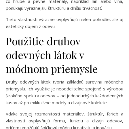
čo hrubé a pevné materiály, napríklad ľan alebo vlna,
ponúkajú výraznejšiu štruktúru a dlhšiu trvácnosť.
Tieto vlastnosti výrazne ovplyvňujú nielen pohodlie, ale aj
estetický dojem z odevu.
Použitie druhov
odevných látok v
módnom priemysle
Druhy odevných látok tvoria základnú surovinu módneho
priemyslu. Ich využitie je neoddeliteľne spojené s výrobou
širokého spektra odevov – od jednoduchých každodenných
kusov až po exkluzívne modely a dizajnové kolekcie.
Vďaka svojej rozmanitosti materiálov, štruktúr, farieb a
vlastností ovplyvňujú formu, funkciu a dizajn odevov,
pričom umožňujú špičkovú módnu kreativitu a inováciu.