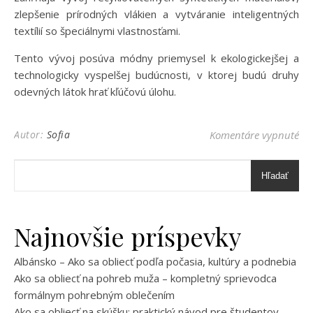
zlepšenie prírodných vlákien a vytváranie inteligentných
textílií so špeciálnymi vlastnosťami.
Tento vývoj posúva módny priemysel k ekologickejšej a
technologicky vyspelšej budúcnosti, v ktorej budú druhy
odevných látok hrať kľúčovú úlohu.
na 
Autor:
Sofia
Komentáre vypnuté
Hľadať
Najnovšie príspevky
Albánsko – Ako sa obliecť podľa počasia, kultúry a podnebia
Ako sa obliecť na pohreb muža – kompletný sprievodca
formálnym pohrebným oblečením
Ako sa obliecť na skúšku: praktický návod pre študentov