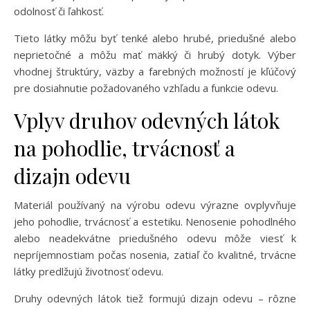
odolnosť či ľahkosť.
Tieto látky môžu byť tenké alebo hrubé, priedušné alebo
neprietočné a môžu mať mäkký či hrubý dotyk. Výber
vhodnej štruktúry, väzby a farebných možností je kľúčový
pre dosiahnutie požadovaného vzhľadu a funkcie odevu.
Vplyv druhov odevných látok
na pohodlie, trvácnosť a
dizajn odevu
Materiál používaný na výrobu odevu výrazne ovplyvňuje
jeho pohodlie, trvácnosť a estetiku. Nenosenie pohodlného
alebo neadekvátne priedušného odevu môže viesť k
nepríjemnostiam počas nosenia, zatiaľ čo kvalitné, trvácne
látky predlžujú životnosť odevu.
Druhy odevných látok tiež formujú dizajn odevu – rôzne