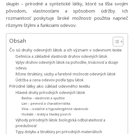
skupín – prírodné a syntetické látky, ktoré sa líšia svojím
pôvodom, vlastnosťami a spôsobom údržby. Ich
rozmanitosť poskytuje široké možnosti použitia naprieč
rôznymi štýlmi a funkciami odevov.
Obsah
Čo sú druhy odevných látok a ich význam v odevnom texte
Definícia a základné vlastnosti druhov odevných látok
Vplyv druhov odevných látok na pohodlie, trvácnosť a dizajn
odevu
Rôzne štruktúry, väzby a farebné možnosti odevných látok
Údržba a cena odevov podľa typu látok
Prírodné látky ako základ odevného textilu
Hlavné druhy prírodných odevných látok
Bavlna – vlastnosti a využitie
Ľan – pevnosť a charakteristika
Vlna – izolačné a hypoalergénne vlastnosti
Hodváb – lesklý a hladký povrch
Výhody prírodných látok: biologická odbúrateľnosť a
priedušnosť
Typy dotyku a štruktúry pri prírodných materiáloch