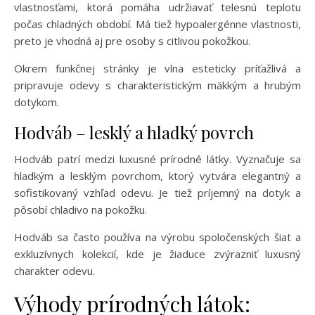
vlastnosťami, ktorá pomáha udržiavať telesnú teplotu
počas chladných období. Má tiež hypoalergénne vlastnosti,
preto je vhodná aj pre osoby s citlivou pokožkou.
Okrem funkčnej stránky je vlna esteticky príťažlivá a
pripravuje odevy s charakteristickým mäkkým a hrubým
dotykom.
Hodváb – lesklý a hladký povrch
Hodváb patrí medzi luxusné prírodné látky. Vyznačuje sa
hladkým a lesklým povrchom, ktorý vytvára elegantný a
sofistikovaný vzhľad odevu. Je tiež príjemný na dotyk a
pôsobí chladivo na pokožku.
Hodváb sa často používa na výrobu spoločenských šiat a
exkluzívnych kolekcií, kde je žiaduce zvýrazniť luxusný
charakter odevu.
Výhody prírodných látok: